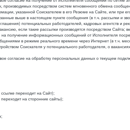
ое согласие на получение от Исполнителя сообщений по сетям эле
к, производимых посредством систем мгновенного обмена сообще
рмации, указанной Соискателем в его Резюме на Сайте, или при е
занные выше в настоящем пункте сообщения (в т.ч. рассылки и зв
риглашения) потенциальных работодателей, кадровых агентств и ре
кансию, если такие рассылки производятся посредством Сайта; в
ие на получение информационных сообщений от Исполнителя посре
щениями в режиме реального времени через Интернет (в т.ч. мессе
ойством Соискателя у потенциального работодателя, о вакансиях
ое согласие на обработку персональных данных о текущем подклю
 ссылке переходит на Сайт);
 переходит на сторонние сайты);
я;