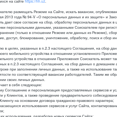
ихся на сайте
https://hh.uz
.
кателю размещать Резюме на Сайте, искать вакансии, опубликованн
 мая 2013 года № 94-V «О персональных данных и их защите» и Зак
дает свое согласие на сбор, обработку персональных данных в ц
еми персональными данными, указанными Соискателем при регистр
анение (только в отношении Резюме или данных из Резюме), сбор,
ие, доступ, блокирование, уничтожение, обработку, поиск и сбор 
лю в целях, указанных в п.2.3 настоящего Соглашения, на сбор да
воего мобильного устройства в отношении установленного Приложе
льного устройства в отношении Приложения Соискатель может такж
нных в п.2.3 настоящего Соглашения, на сбор данных о домашнем а
троке при заполнении личных данных, а также на использование т
тости по соответствующей вакансии работодателей. Таким же обра
нии своих личных данных.
ючает в себя следующее:
ему Соглашению и персонализация предоставляемых сервисов и ус
сти у Клиентов, а также проведение предварительного собеседовани
Клиенту на основании договора гражданско-правового характера;
 касающихся использования сервисов и услуг Сайта, контактирова
ля;
а их использования, разработка новых сервисов Сайта;