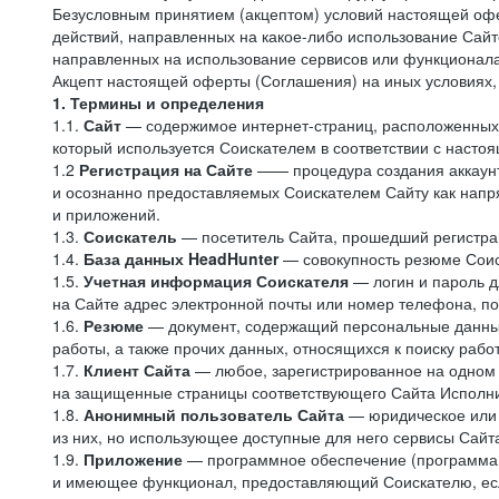
Безусловным принятием (акцептом) условий настоящей офе
действий, направленных на какое-либо использование Сайто
направленных на использование сервисов или функционал
Акцепт настоящей оферты (Соглашения) на иных условиях, о
1. Термины и определения
1.1.
Сайт
— содержимое интернет-страниц, расположенных в
который используется Соискателем в соответствии с наст
1.2
Регистрация на Сайте
—— процедура создания аккаунт
и осознанно предоставляемых Соискателем Сайту как напря
и приложений.
1.3.
Соискатель
— посетитель Сайта, прошедший регистрац
1.4.
База данных HeadHunter
— совокупность резюме Соис
1.5.
Учетная информация Соискателя
— логин и пароль д
на Сайте адрес электронной почты или номер телефона, п
1.6.
Резюме
— документ, содержащий персональные данные
работы, а также прочих данных, относящихся к поиску рабо
1.7.
Клиент Сайта
— любое, зарегистрированное на одном 
на защищенные страницы соответствующего Сайта Исполн
1.8.
Анонимный пользователь Сайта
— юридическое или 
из них, но использующее доступные для него сервисы Сайта
1.9.
Приложение
— программное обеспечение (программа д
и имеющее функционал, предоставляющий Соискателю, если