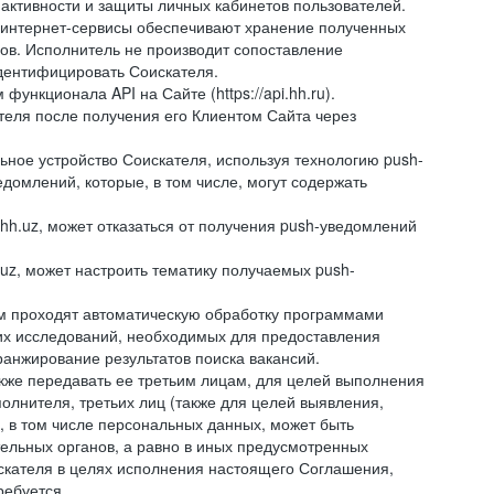
 активности и защиты личных кабинетов пользователей.
 интернет-сервисы обеспечивают хранение полученных
сов. Исполнитель не производит сопоставление
дентифицировать Соискателя.
ункционала API на Сайте (https://api.hh.ru).
ателя после получения его Клиентом Сайта через
ное устройство Соискателя, используя технологию push-
домлений, которые, в том числе, могут содержать
hh.uz, может отказаться от получения push-уведомлений
.uz, может настроить тематику получаемых push-
ем проходят автоматическую обработку программами
их исследований, необходимых для предоставления
анжирование результатов поиска вакансий.
кже передавать ее третьим лицам, для целей выполнения
олнителя, третьих лиц (также для целей выявления,
 в том числе персональных данных, может быть
тельных органов, а равно в иных предусмотренных
скателя в целях исполнения настоящего Соглашения,
ребуется.