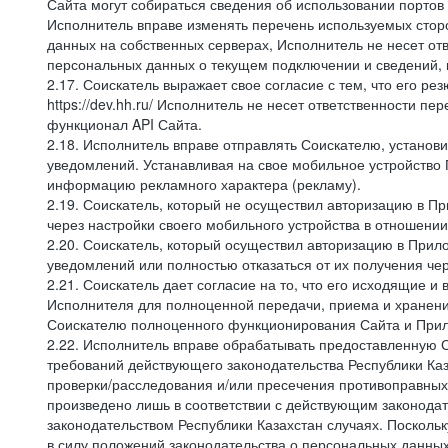
Сайта могут собираться сведения об использовании портов
Исполнитель вправе изменять перечень используемых стор
данных на собственных серверах, Исполнитель не несет от
персональных данных о текущем подключении и сведений,
2.17. Соискатель выражает свое согласие с тем, что его ре
https://dev.hh.ru/ Исполнитель не несет ответственности 
функционал API Сайта.
2.18. Исполнитель вправе отправлять Соискателю, устано
уведомлений. Устанавливая на свое мобильное устройство 
информацию рекламного характера (рекламу).
2.19. Соискатель, который не осуществил авторизацию в Пр
через настройки своего мобильного устройства в отношени
2.20. Соискатель, который осуществил авторизацию в Прило
уведомлений или полностью отказаться от их получения че
2.21. Соискатель дает согласие на то, что его исходящи
Исполнителя для полноценной передачи, приема и хранени
Соискателю полноценного функционирования Сайта и Прило
2.22. Исполнитель вправе обрабатывать предоставленную 
требований действующего законодательства Республики Каз
проверки/расследования и/или пресечения противоправных
произведено лишь в соответствии с действующим законодат
законодательством Республики Казахстан случаях. Поскол
в силу положений законодательства о персональных данных