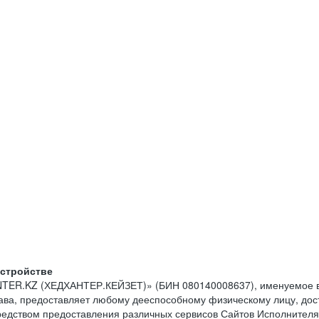
устройстве
NTER.KZ (ХЕДХАНТЕР.КЕЙЗЕТ)» (БИН 080140008637), именуемое в
тава, предоставляет любому дееспособному физическому лицу, до
средством предоставления различных сервисов Сайтов Исполнителя