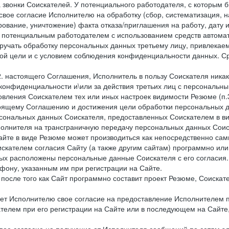
 звонки Соискателей. У потенциального работодателя, с которым 
свое согласие Исполнителю на обработку (сбор, систематизация, 
рование, уничтожение) факта отказа/приглашения на работу, дату
 потенциальным работодателем с использованием средств автомати
учать обработку персональных данных третьему лицу, привлекае
ной цели и с условием соблюдения конфиденциальности данных. Ср
.2. настоящего Соглашения, Исполнитель в пользу Соискателя ника
е конфиденциальности и\или за действия третьих лиц с персональ
вления Соискателем тех или иных настроек видимости Резюме (п.3
тоящему Соглашению и достижения цели обработки персональных д
рсональных данных Соискателя, предоставленных Соискателем в 
сполнителя на трансграничную передачу персональных данных Сои
айте в виде Резюме может производиться как непосредственно с
искателем согласия Сайту (а также другим сайтам) программно ил
орых расположены персональные данные Соискателя с его согласия
фону, указанным им при регистрации на Сайте.
), после того как Сайт программно составит проект Резюме, Соиска
ет Исполнителю свое согласие на предоставление Исполнителем 
елем при его регистрации на Сайте или в последующем на Сайте,