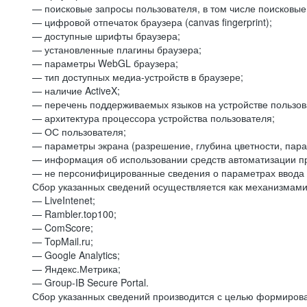
— поисковые запросы пользователя, в том числе поисковы
— цифровой отпечаток браузера (canvas fingerprint);
— доступные шрифты браузера;
— установленные плагины браузера;
— параметры WebGL браузера;
— тип доступных медиа-устройств в браузере;
— наличие ActiveX;
— перечень поддерживаемых языков на устройстве пользов
— архитектура процессора устройства пользователя;
— ОС пользователя;
— параметры экрана (разрешение, глубина цветности, пар
— информация об использовании средств автоматизации пр
— не персонифицированные сведения о параметрах ввода 
Сбор указанных сведений осуществляется как механизмами 
— LiveIntenet;
— Rambler.top100;
— ComScore;
— TopMail.ru;
— Google Analytics;
— Яндекс.Метрика;
— Group-IB Secure Portal.
Сбор указанных сведений производится с целью формирова