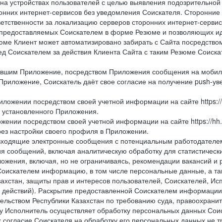
 на устройствах пользователей с целью выявления подозрительной
онних интернет-сервисов без уведомления Соискателя. Сторонние
ветственности за локализацию серверов сторонних интернет-серви
 предоставляемых Соискателем в форме Резюме и позволяющих и
зюме Клиент может автоматизировано забирать с Сайта посредством ф
перед Соискателем за действия Клиента Сайта с таким Резюме Соиск
вившим Приложение, посредством Приложения сообщения на мобиль
Приложение, Соискатель даёт свое согласие на получение push-уве
иложении посредством своей учетной информации на сайте https://
и установленного Приложения.
жении посредством своей учетной информации на сайте https://hh
рез настройки своего профиля в Приложении.
е и входящие электронные сообщения с потенциальным работодател
я сообщений, включая аналитическую обработку для статистическ
жения, включая, но не ограничиваясь, рекомендации вакансий и р
Соискателем информацию, в том числе персональные данные, а та
ахстан, защиты прав и интересов пользователей, Соискателей, Исп
 действий). Раскрытие предоставленной Соискателем информации,
ельством Республики Казахстан по требованию суда, правоохрани
ьку Исполнитель осуществляет обработку персональных данных Сои
 согласие Соискателя на обработку его персональных данных не т