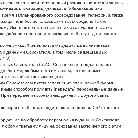
был совершен такой телефонный разговор, останется запись
накопление, хранение, уточнение (обновление или
 и время запланированного собеседования, телефон, а также
зации или без использования таких средств. Также
мому Исполнителем на основании заключаемого с этим
ок действия настоящего согласия действует до момента
ких отчислений и\или вознаграждений не выплачивает.
ными данными Соискателя, в том числе размещаемых
.1.3).
анных Соискателя (п.2.3. Соглашения) предоставляет
виде Резюме, любым третьим лицам, находящимся
скателя любым третьим лицам).
амим Соискателем путем заполнения специальной формы
и иным способом получить (передать) персональные данные
. При передаче персональных данных с другого сайта
тель вправе либо подтвердить размещение на Сайте такого
поручения на обработку персональных данных Соискателя,
 любому третьему лицу на основании заключаемого с этим