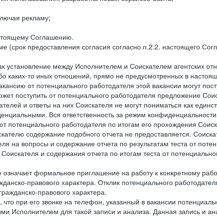
лючая рекламу;
астоящему Соглашению.
е (срок предоставления согласия согласно п.2.2. настоящего Сог
как установление между Исполнителем и Соискателем агентских о
ибо каких-то иных отношений, прямо не предусмотренных в настоя
акансию от потенциального работодателя этой вакансии могут пост
ожет поступить от потенциального работодателя предложение Соиск
ателей и ответы на них Соискателя не могут пониматься как единс
енциальными. Вся ответственность за режим конфиденциальности
 от потенциального работодателя по итогам его прохождения Соис
кателю содержание подобного отчета не предоставляется. Соискат
еля на вопросы и содержание отчета по результатам теста от по
 Соискателя и содержания отчета по итогам теста от потенциальн
е означает формальное приглашение на работу к конкретному рабо
жданско-правового характера. Отклик потенциального работодателя
 гражданско-правового характера.
 что при его звонке на телефон, указанный в вакансии потенциаль
и Исполнителем для такой записи и анализа. Данная запись и ана