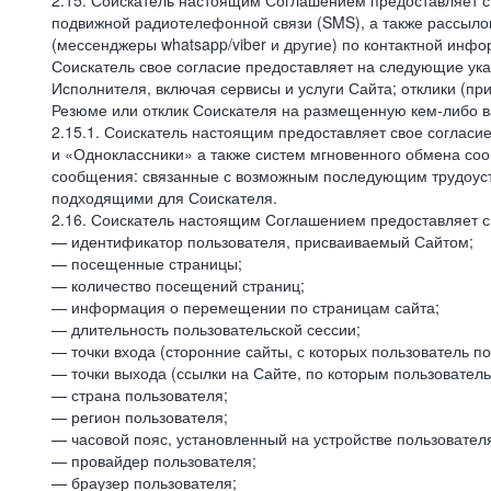
2.15. Соискатель настоящим Соглашением предоставляет св
подвижной радиотелефонной связи (SMS), а также рассыло
(мессенджеры whatsapp/viber и другие) по контактной инфо
Соискатель свое согласие предоставляет на следующие ука
Исполнителя, включая сервисы и услуги Сайта; отклики (п
Резюме или отклик Соискателя на размещенную кем-либо ва
2.15.1. Соискатель настоящим предоставляет свое соглас
и «Одноклассники» а также систем мгновенного обмена сооб
сообщения: связанные с возможным последующим трудоустр
подходящими для Соискателя.
2.16. Соискатель настоящим Соглашением предоставляет св
— идентификатор пользователя, присваиваемый Сайтом;
— посещенные страницы;
— количество посещений страниц;
— информация о перемещении по страницам сайта;
— длительность пользовательской сессии;
— точки входа (сторонние сайты, с которых пользователь по
— точки выхода (ссылки на Сайте, по которым пользователь
— страна пользователя;
— регион пользователя;
— часовой пояс, установленный на устройстве пользовател
— провайдер пользователя;
— браузер пользователя;