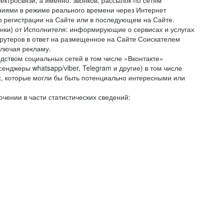
ктросвязи, а именно: звонков, рассылок по сетям
ниями в режиме реального времени через Интернет
го регистрации на Сайте или в последующем на Сайте.
онки) от Исполнителя: информирующие о сервисах и услугах
крутеров в ответ на размещенное на Сайте Соискателем
ключая рекламу.
дством социальных сетей в том числе «Вконтакте»
нджеры whatsapp/viber, Telegram и другие) в том числе
, которые могли бы быть потенциально интересными или
чении в части статистических сведений: