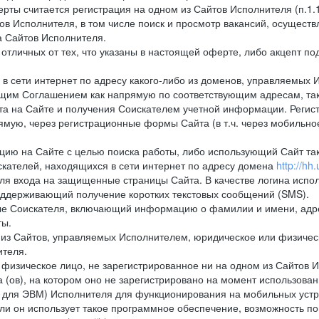
рты считается регистрация на одном из Сайтов Исполнителя (п.1
в Исполнителя, в том числе поиск и просмотр вакансий, осуществл
а Сайтов Исполнителя.
тличных от тех, что указаны в настоящей оферте, либо акцепт под
 сети интернет по адресу какого-либо из доменов, управляемых 
оящим Соглашением как напрямую по соответствующим адресам, так
а на Сайте и получения Соискателем учетной информации. Регист
мую, через регистрационные формы Сайта (в т.ч. через мобильно
ию на Сайте с целью поиска работы, либо использующий Сайт такж
кателей, находящихся в сети интернет по адресу домена
http://hh.
ля входа на защищенные страницы Сайта. В качестве логина испо
оддерживающий получение коротких текстовых сообщений (SMS).
 Соискателя, включающий информацию о фамилии и имени, адрес
ты.
из Сайтов, управляемых Исполнителем, юридическое или физическ
ителя.
физическое лицо, не зарегистрированное ни на одном из Сайтов И
 (ов), на котором оно не зарегистрировано на момент использован
ля ЭВМ) Исполнителя для функционирования на мобильных устрой
 он использует такое программное обеспечение, возможность по