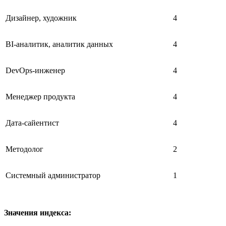
Дизайнер, художник
4
BI-аналитик, аналитик данных
4
DevOps-инженер
4
Менеджер продукта
4
Дата-сайентист
4
Методолог
2
Системный администратор
1
Значения индекса: