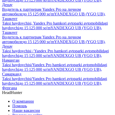
haydovchi
до
15 125 000
so'm
YANDEXGO UB (YGO UB),
Денау
Водитель к партнерам Yandex Pro на личном
автомобиле
до
15 125 000
so'm
YANDEXGO UB (YGO UB),
Ташкент
Taksi haydovchisi, Yandex Pro hamkori avtoparki avtomobilidagi
haydovchi
до
15 125 000
so'm
YANDEXGO UB (YGO UB),
Ташкент
Водитель к партнерам Yandex Pro на личном
автомобиле
до
15 125 000
so'm
YANDEXGO UB (YGO UB),
Денау
Taksi haydovchisi / Yandex Pro hamkori avtoparki avtomobilidagi
haydovchi
до
15 125 000
so'm
YANDEXGO UB (YGO UB),
Наманган
Taksi haydovchisi/Yandex Pro hamkori avtoparki avtomobilidagi
haydovchi
до
15 125 000
so'm
YANDEXGO UB (YGO UB),
Самарканд
Taksi haydovchisi/Yandex Pro hamkori avtoparki avtomobilidagi
haydovchi
до
15 125 000
so'm
YANDEXGO UB (YGO UB),
Фергана
HeadHunter
О компании
Помощь
Наши вакансии