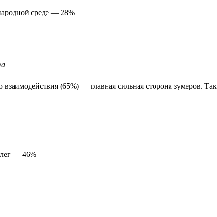
народной среде — 28%
та
ю взаимодействия (65%) — главная сильная сторона зумеров. Т
ллег — 46%