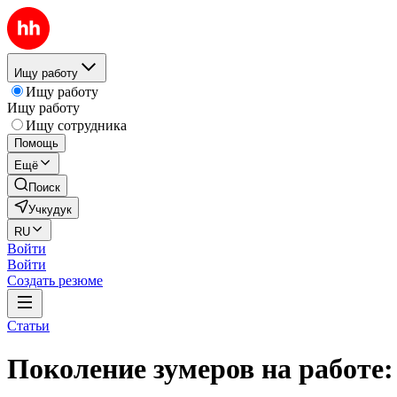
Ищу работу
Ищу работу
Ищу работу
Ищу сотрудника
Помощь
Ещё
Поиск
Учкудук
RU
Войти
Войти
Создать резюме
Статьи
Поколение зумеров на работе: