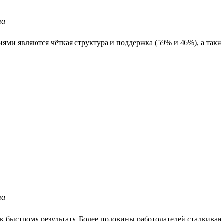
та
ми являются чёткая структура и поддержка (59% и 46%), а также
та
 быстрому результату. Более половины работодателей сталкиваю