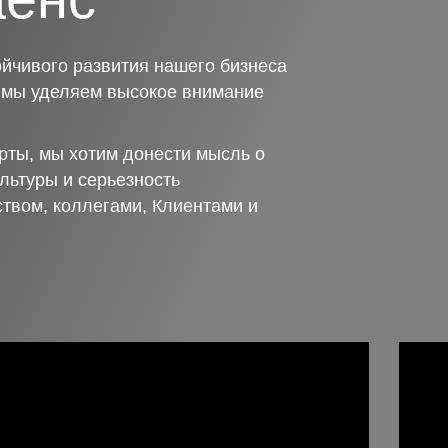
йчивого развития нашего бизнеса
о мы уделяем высокое внимание
рты, мы хотим донести мысль о
льтуры и серьезность
ством, коллегами, Клиентами и