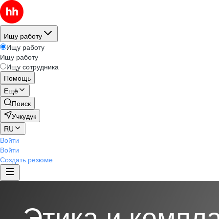
Ищу работу
Ищу работу
Ищу работу
Ищу сотрудника
Помощь
Ещё
Поиск
Учкудук
RU
Войти
Войти
Создать резюме
Этика и компл