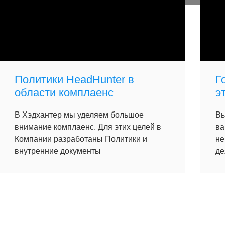
Политики HeadHunter в
Г
области комплаенс
э
В Хэдхантер мы уделяем большое
Вы
внимание комплаенс. Для этих целей в
ва
Компании разработаны Политики и
не
внутренние документы
де