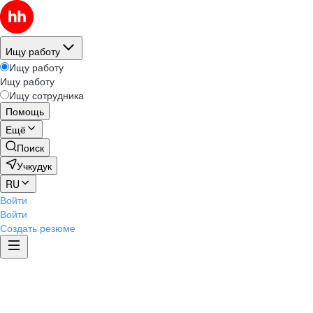
Ищу работу
Ищу работу
Ищу работу
Ищу сотрудника
Помощь
Ещё
Поиск
Учкудук
RU
Войти
Войти
Создать резюме
Этика и комплаенс