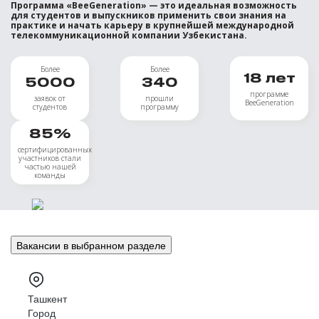
Программа «BeeGeneration» — это идеальная возможность
для студентов и выпускников применить свои знания на
практике и начать карьеру в крупнейшей международной
телекоммуникационной компании Узбекистана.
Более
Более
18
лет
5000
340
программе
заявок от
прошли
BeeGeneration
студентов
программу
85
%
сертифицированных
участников стали
частью нашей
команды
Вакансии в выбранном разделе
Ташкент
Город