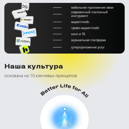
мобильное приложение связи
современный платежный
инструмент
маркетплейс
тревел-маркетплейс
кино и ТВ
музыкальная платформа
суперприложение услуг
Наша культура
основана на 10 ключевых принципов