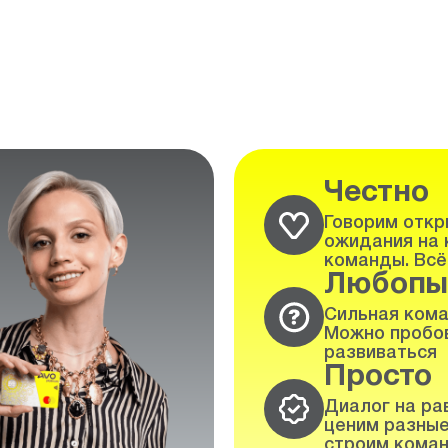
Честно
Говорим откры
ожидания на 
команды. Всё
Любопы
Сильная кома
Можно пробов
развиваться
Просто
Диалог на ра
ценим разные
строим коман