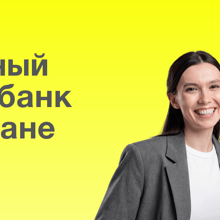
ный
банк
тане