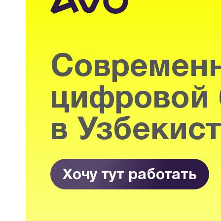
Современ
цифровой 
в Узбекис
Хочу тут работать