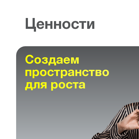
Ценности
Создаем
пространство
для роста