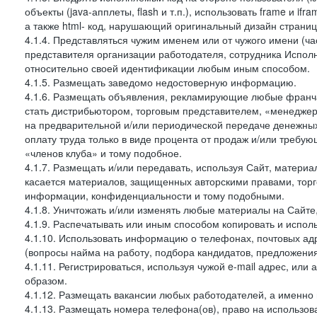
объекты (java-апплеты, flash и т.п.), использовать frame и 
а также html- код, нарушающий оригинальный дизайн страниц
4.1.4. Представляться чужим именем или от чужого имени (ча
представителя организации работодателя, сотрудника Испол
относительно своей идентификации любым иным способом.
4.1.5. Размещать заведомо недостоверную информацию.
4.1.6. Размещать объявления, рекламирующие любые франча
стать дистрибьютором, торговым представителем, «менеджер
на предварительной и/или периодической передаче денежн
оплату труда только в виде процента от продаж и/или требу
«членов клуба» и тому подобное.
4.1.7. Размещать и/или передавать, используя Сайт, материа
касается материалов, защищенных авторскими правами, тор
информации, конфиденциальности и тому подобными.
4.1.8. Уничтожать и/или изменять любые материалы на Сайте
4.1.9. Распечатывать или иным способом копировать и испо
4.1.10. Использовать информацию о телефонах, почтовых ад
(вопросы найма на работу, подбора кандидатов, предложения
4.1.11. Регистрироваться, используя чужой e-mail адрес, или
образом.
4.1.12. Размещать вакансии любых работодателей, а именно
4.1.13. Размещать номера телефона(ов), право на использов