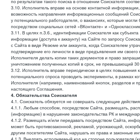
по результатам такого поиска в отношении Соискателя соот
3.10. Исполнитель вправе на основе контактной информации,
возможность направления информационных сообщений Соиск
у потенциального работодателя, о вакансиях, которые могл
посредством социальных сетей «ВКонтакте» и «Одноклассники
3.11. В целях п.3.6., идентификации Соискателя как субъек
информации (доступа к аккаунту) на Сайте по запросу Соиск
с Сайта в виде Резюме или аккаунта, когда Соискателем утр
подтверждение его личности в виде предъявления им своего 
Исполнителя делать копии таких документов и право запраш
уничтожением полученных копий в срок, не превышающий 30 
3.12. Исполнитель вправе периодически в целях повышения к
потенциального спроса проводить эксперименты, в рамках 
Исполнителя (например, наименований кнопок, разделов и пр
настоящего Соглашения.
4. Обязательства Соискателя
4.1. Соискатель обязуется не совершать следующие действия
4.1.1. Любым способом, посредством Сайта, размещать, расп
(информацию) в нарушение законодательства РК и междунаро
4.1.2. Размещать и/или передавать посредством Сайта, инфо
может быть противозаконной, рекламой, угрожающей, оскорби
другим посетителям Сайта, нарушать их права и законные ин
4.1.3. Внедрять исполняемый код на стороне пользователя (клие