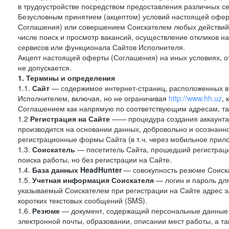
в трудоустройстве посредством предоставления различных с
Безусловным принятием (акцептом) условий настоящей оферт
Соглашения) или совершением Соискателем любых действий,
числе поиск и просмотр вакансий, осуществление откликов н
сервисов или функционала Сайтов Исполнителя.
Акцепт настоящей оферты (Соглашения) на иных условиях, от
не допускается.
1. Термины и определения
1.1.
Сайт
— содержимое интернет-страниц, расположенных в с
Исполнителем, включая, но не ограничивая
http://www.hh.uz
,
Соглашением как напрямую по соответствующим адресам, так
1.2
Регистрация на Сайте
—— процедура создания аккаунта 
производится на основании данных, добровольно и осознанн
регистрационные формы Сайта (в т.ч. через мобильное прило
1.3.
Соискатель
— посетитель Сайта, прошедший регистраци
поиска работы, но без регистрации на Сайте.
1.4.
База данных HeadHunter
— совокупность резюме Соиска
1.5.
Учетная информация Соискателя
— логин и пароль для
указываемый Соискателем при регистрации на Сайте адрес 
коротких текстовых сообщений (SMS).
1.6.
Резюме
— документ, содержащий персональные данные
электронной почты, образовании, описании мест работы, а та