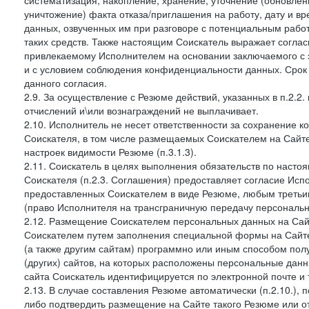
систематизация, накопление, хранение, уточнение (обновлен
уничтожение) факта отказа/приглашения на работу, дату и в
данных, озвученных им при разговоре с потенциальным рабо
таких средств. Также настоящим Соискатель выражает согла
привлекаемому Исполнителем на основании заключаемого с э
и с условием соблюдения конфиденциальности данных. Срок 
данного согласия.
2.9. За осуществление с Резюме действий, указанных в п.2.2
отчислений и\или вознаграждений не выплачивает.
2.10. Исполнитель не несет ответственности за сохранение 
Соискателя, в том числе размещаемых Соискателем на Сайте
настроек видимости Резюме (п.3.1.3).
2.11. Соискатель в целях выполнения обязательств по наст
Соискателя (п.2.3. Соглашения) предоставляет согласие Ис
предоставленных Соискателем в виде Резюме, любым третьи
(право Исполнителя на трансграничную передачу персональ
2.12. Размещение Соискателем персональных данных на Сай
Соискателем путем заполнения специальной формы на Сайте,
(а также другим сайтам) программно или иным способом пол
(других) сайтов, на которых расположены персональные данн
сайта Соискатель идентифицируется по электронной почте и 
2.13. В случае составления Резюме автоматически (п.2.10.), 
либо подтвердить размещение на Сайте такого Резюме или от