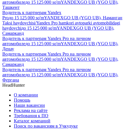
автомобиле
до
15 125 000
so'm
YANDEXGO UB (YGO UB),
Ташкент
Водитель к партнерам Yandex
Pro
до
15 125 000
so'm
YANDEXGO UB (YGO UB), Наманган
Taksi haydovchisi/Yandex Pro hamkori avtoparki avtomobilidagi
haydovchi
до
15 125 000
so'm
YANDEXGO UB (YGO UB),
Самарканд
Водитель к партнерам Yandex Pro на личном
автомобиле
до
15 125 000
so'm
YANDEXGO UB (YGO UB),
Денау
Водитель к партнерам Yandex Pro на личном
автомобиле
до
15 125 000
so'm
YANDEXGO UB (YGO UB),
Самарканд
Водитель к партнерам Yandex Pro на личном
автомобиле
до
15 125 000
so'm
YANDEXGO UB (YGO UB),
Фергана
HeadHunter
О компании
Помощь
Наши вакансии
Реклама на сайте
Требования к ПО
Каталог компаний
Поиск по вакансиям в Учкудуке