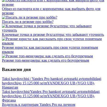
Образ из паспорта или с корпоратива: как выбрать фото для
резюме
Писать ли в резюме про хобби?
Ключевые точки в резюме бухгалтера: что забывают уточнить
Резюме юриста: как рассказать про свои успехи понятным
языком
Резюме топ-менеджера: как сделать его безупречным
Вакансии дня
Taksi haydovchisi / Yandex Pro hamkori avtoparki avtomobilidagi
haydovchi
до
15 125 000
so'm
YANDEXGO UB (YGO UB),
Наманган
Taksi haydovchisi/Yandex Pro hamkori avtoparki avtomobilidagi
haydovchi
до
15 125 000
so'm
YANDEXGO UB (YGO UB),
Фергана
Водитель к партнерам Yandex Pro на личном